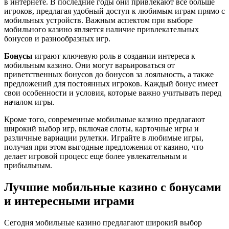
в интернете. В последние годы они привлекают всё больше
игроков, предлагая удобный доступ к любимым играм прямо с
мобильных устройств. Важным аспектом при выборе
мобильного казино является наличие привлекательных
бонусов и разнообразных игр.
Бонусы
играют ключевую роль в создании интереса к
мобильным казино. Они могут варьироваться от
приветственных бонусов до бонусов за лояльность, а также
предложений для постоянных игроков. Каждый бонус имеет
свои особенности и условия, которые важно учитывать перед
началом игры.
Кроме того, современные мобильные казино предлагают
широкий выбор игр, включая слоты, карточные игры и
различные вариации рулетки. Играйте в любимые игры,
получая при этом выгодные предложения от казино, что
делает игровой процесс еще более увлекательным и
прибыльным.
Лучшие мобильные казино с бонусами
и интересными играми
Сегодня мобильные казино предлагают широкий выбор