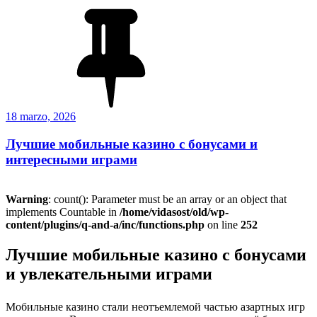
Publicado
18 marzo, 2026
el
Лучшие мобильные казино с бонусами и
интересными играми
Warning
: count(): Parameter must be an array or an object that
implements Countable in
/home/vidasost/old/wp-
content/plugins/q-and-a/inc/functions.php
on line
252
Лучшие мобильные казино с бонусами
и увлекательными играми
Мобильные казино стали неотъемлемой частью азартных игр