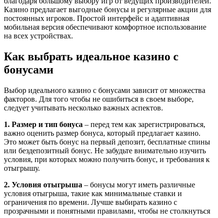
благодаря большому выбору игр от ведущих производителей.
Казино предлагает выгодные бонусы и регулярные акции для
постоянных игроков. Простой интерфейс и адаптивная
мобильная версия обеспечивают комфортное использование
на всех устройствах.
Как выбрать идеальное казино с
бонусами
Выбор идеального казино с бонусами зависит от множества
факторов. Для того чтобы не ошибиться в своем выборе,
следует учитывать несколько важных аспектов.
1. Размер и тип бонуса
– перед тем как зарегистрироваться,
важно оценить размер бонуса, который предлагает казино.
Это может быть бонус на первый депозит, бесплатные спины
или бездепозитный бонус. Не забудьте внимательно изучить
условия, при которых можно получить бонус, и требования к
отыгрышу.
2. Условия отыгрыша
– бонусы могут иметь различные
условия отыгрыша, такие как минимальные ставки и
ограничения по времени. Лучше выбирать казино с
прозрачными и понятными правилами, чтобы не столкнуться