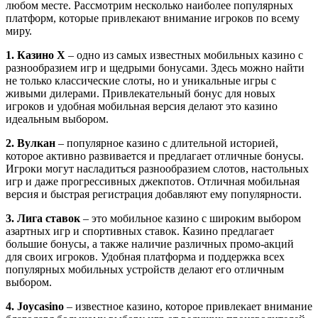
любом месте. Рассмотрим несколько наиболее популярных
платформ, которые привлекают внимание игроков по всему
миру.
1. Казино X
– одно из самых известных мобильных казино с
разнообразием игр и щедрыми бонусами. Здесь можно найти
не только классические слоты, но и уникальные игры с
живыми дилерами. Привлекательный бонус для новых
игроков и удобная мобильная версия делают это казино
идеальным выбором.
2. Вулкан
– популярное казино с длительной историей,
которое активно развивается и предлагает отличные бонусы.
Игроки могут насладиться разнообразием слотов, настольных
игр и даже прогрессивных джекпотов. Отличная мобильная
версия и быстрая регистрация добавляют ему популярности.
3. Лига ставок
– это мобильное казино с широким выбором
азартных игр и спортивных ставок. Казино предлагает
большие бонусы, а также наличие различных промо-акций
для своих игроков. Удобная платформа и поддержка всех
популярных мобильных устройств делают его отличным
выбором.
4. Joycasino
– известное казино, которое привлекает внимание