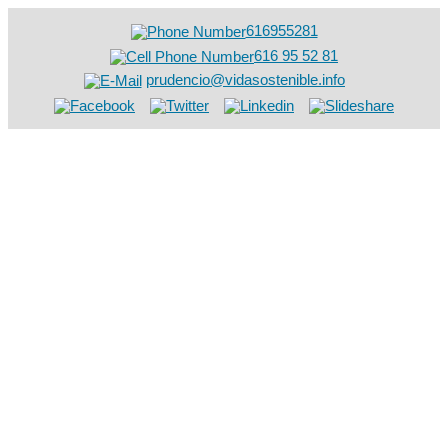
616955281
616 95 52 81
prudencio@vidasostenible.info
Saltar
al
contenido