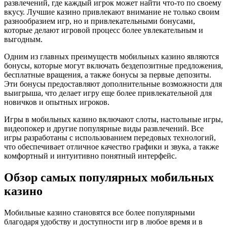
развлечений, где каждый игрок может найти что-то по своему
вкусу. Лучшие казино привлекают внимание не только своим
разнообразием игр, но и привлекательными бонусами,
которые делают игровой процесс более увлекательным и
выгодным.
Одним из главных преимуществ мобильных казино являются
бонусы, которые могут включать бездепозитные предложения,
бесплатные вращения, а также бонусы за первые депозиты.
Эти бонусы предоставляют дополнительные возможности для
выигрыша, что делает игру еще более привлекательной для
новичков и опытных игроков.
Игры в мобильных казино включают слоты, настольные игры,
видеопокер и другие популярные виды развлечений. Все
игры разработаны с использованием передовых технологий,
что обеспечивает отличное качество графики и звука, а также
комфортный и интуитивно понятный интерфейс.
Обзор самых популярных мобильных
казино
Мобильные казино становятся все более популярными
благодаря удобству и доступности игр в любое время и в