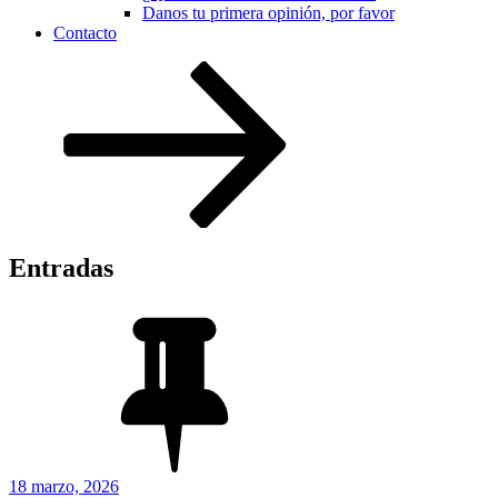
Danos tu primera opinión, por favor
Contacto
Desplazarse
al
contenido
Entradas
Publicado
18 marzo, 2026