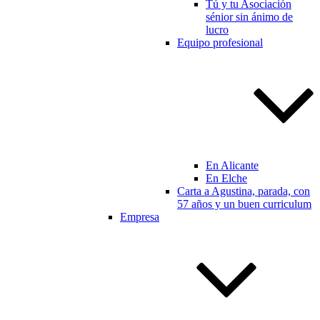
Tú y tu Asociación
sénior sin ánimo de
lucro
Equipo profesional
En Alicante
En Elche
Carta a Agustina, parada, con
57 años y un buen curriculum
Empresa