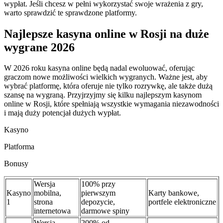
wypłat. Jeśli chcesz w pełni wykorzystać swoje wrażenia z gry,
warto sprawdzić te sprawdzone platformy.
Najlepsze kasyna online w Rosji na duże
wygrane 2026
W 2026 roku kasyna online będą nadal ewoluować, oferując
graczom nowe możliwości wielkich wygranych. Ważne jest, aby
wybrać platformę, która oferuje nie tylko rozrywkę, ale także dużą
szansę na wygraną. Przyjrzyjmy się kilku najlepszym kasynom
online w Rosji, które spełniają wszystkie wymagania niezawodności
i mają duży potencjał dużych wypłat.
Kasyno
Platforma
Bonusy
Wersja
100% przy
Kasyno
mobilna,
pierwszym
Karty bankowe,
1
strona
depozycie,
portfele elektroniczne
internetowa
darmowe spiny
Wersja
200% od