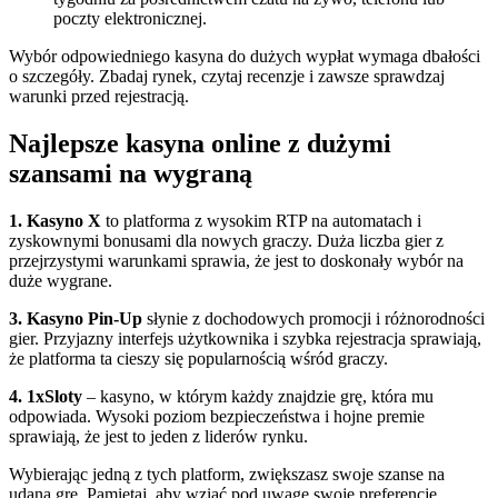
poczty elektronicznej.
Wybór odpowiedniego kasyna do dużych wypłat wymaga dbałości
o szczegóły. Zbadaj rynek, czytaj recenzje i zawsze sprawdzaj
warunki przed rejestracją.
Najlepsze kasyna online z dużymi
szansami na wygraną
1. Kasyno X
to platforma z wysokim RTP na automatach i
zyskownymi bonusami dla nowych graczy. Duża liczba gier z
przejrzystymi warunkami sprawia, że ​​jest to doskonały wybór na
duże wygrane.
3. Kasyno Pin-Up
słynie z dochodowych promocji i różnorodności
gier. Przyjazny interfejs użytkownika i szybka rejestracja sprawiają,
że platforma ta cieszy się popularnością wśród graczy.
4. 1xSloty
– kasyno, w którym każdy znajdzie grę, która mu
odpowiada. Wysoki poziom bezpieczeństwa i hojne premie
sprawiają, że jest to jeden z liderów rynku.
Wybierając jedną z tych platform, zwiększasz swoje szanse na
udaną grę. Pamiętaj, aby wziąć pod uwagę swoje preferencje,