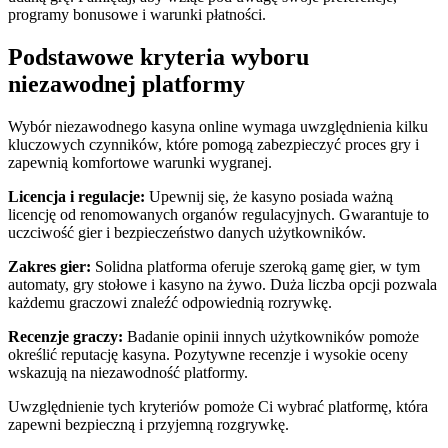
programy bonusowe i warunki płatności.
Podstawowe kryteria wyboru
niezawodnej platformy
Wybór niezawodnego kasyna online wymaga uwzględnienia kilku
kluczowych czynników, które pomogą zabezpieczyć proces gry i
zapewnią komfortowe warunki wygranej.
Licencja i regulacje:
Upewnij się, że kasyno posiada ważną
licencję od renomowanych organów regulacyjnych. Gwarantuje to
uczciwość gier i bezpieczeństwo danych użytkowników.
Zakres gier:
Solidna platforma oferuje szeroką gamę gier, w tym
automaty, gry stołowe i kasyno na żywo. Duża liczba opcji pozwala
każdemu graczowi znaleźć odpowiednią rozrywkę.
Recenzje graczy:
Badanie opinii innych użytkowników pomoże
określić reputację kasyna. Pozytywne recenzje i wysokie oceny
wskazują na niezawodność platformy.
Uwzględnienie tych kryteriów pomoże Ci wybrać platformę, która
zapewni bezpieczną i przyjemną rozgrywkę.