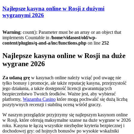
el
Najlepsze kasyna online w Rosji z dużymi
wygranymi 2026
Warning
: count(): Parameter must be an array or an object that
implements Countable in
/home/vidasost/old/wp-
content/plugins/q-and-a/inc/functions.php
on line
252
Najlepsze kasyna online w Rosji na duże
wygrane 2026
Za udaną grę
w kasynach online należy wziąć pod uwagę nie
tylko bonusy i promocje, ale także reputację kasyna, przejrzystość
jego działania, a także dostępność licencji gwarantujących
bezpieczeństwo Twoich środków. Ważne jest, aby wybierać
platformy,
Wazamba Casino
które mogą pochwalić się dużą liczbą
pozytywnych recenzji i stabilną oceną wśród graczy.
W naszym przeglądzie przyjrzymy się najlepszym kasynom online
w Rosji, które oferują maksymalne szanse na duże wygrane w 2026
roku. Kasyna te łączą wszystkie niezbędne kryteria bezpiecznej i
dochodowej gry: od hojnych bonusów po wysokie wskaźniki