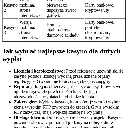
Kasyno
mobilna,
pierwszego
Karty bankowe,
2
strona
depozytu, zwrot
kryptowaluty
internetowa
gotówki
Wersja
Karty bankowe,
Bonusy
Kasyno
mobilna,
portfele
lojalnościowe,
3
strona
elektroniczne,
darmowe zakłady
internetowa
kryptowaluty
Jak wybrać najlepsze kasyno dla dużych
wypłat
Licencja i bezpieczeństwo:
Przed rejestracją upewnij się, że
kasyno posiada licencję wydaną przez uznane organy
regulacyjne. Gwarantuje to uczciwą i bezpieczną grę.
Reputacja kasyna:
Przeczytaj recenzje graczy. Prawdziwe
opinie mogą wiele powiedzieć o kasynie: jego
niezawodności, wypłatach i obsłudze klienta.
Zakres gier:
Wybierz kasyno, które oferuje szeroki wybór
gier z wysokim RTP (zwrotem do gracza). Gry z wysokim
RTP zazwyczaj mają większą szansę na wygraną.
Obsługa klienta:
Dobre wsparcie to ważny aspekt. Kasyno
powinno oferować pomoc 24 godziny na dobę, 7 dni w
tygodniu za pośrednictwem czatu na żywo, telefonu lub